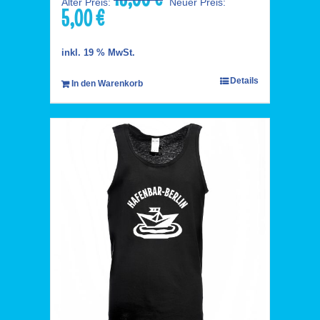
Alter Preis:
Neuer Preis:
5,00
€
Preis
Aktueller
war:
Preis
15,00 €
ist:
inkl. 19 % MwSt.
5,00 €.
Details
In den Warenkorb