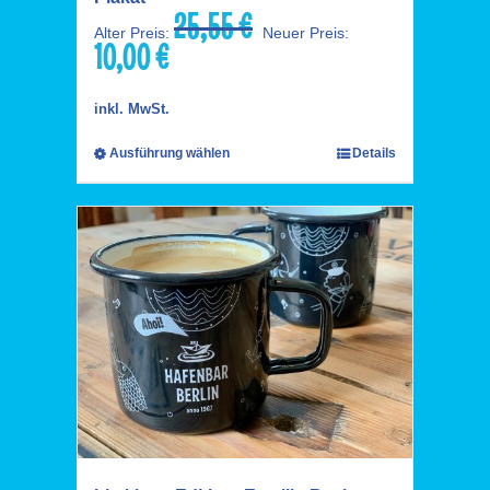
25,55
€
Ursprünglicher
Alter Preis:
Neuer Preis:
10,00
€
Preis
Aktueller
war:
Preis
25,55 €
ist:
inkl. MwSt.
10,00 €.
Ausführung wählen
Details