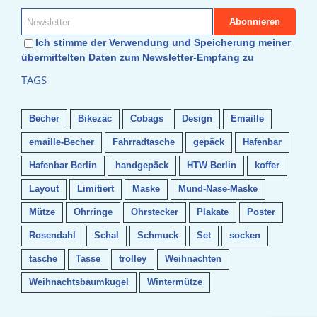
Ich stimme der Verwendung und Speicherung meiner
übermittelten Daten zum Newsletter-Empfang zu
TAGS
Becher
Bikezac
Cobags
Design
Emaille
emaille-Becher
Fahrradtasche
gepäck
Hafenbar
Hafenbar Berlin
handgepäck
HTW Berlin
koffer
Layout
Limitiert
Maske
Mund-Nase-Maske
Mütze
Ohrringe
Ohrstecker
Plakate
Poster
Rosendahl
Schal
Schmuck
Set
socken
tasche
Tasse
trolley
Weihnachten
Weihnachtsbaumkugel
Wintermütze