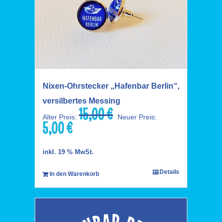
Nixen-Ohrstecker „Hafenbar Berlin“,
versilbertes Messing
15,00
€
Ursprünglicher
Alter Preis:
Neuer Preis:
5,00
€
Preis
Aktueller
war:
Preis
15,00 €
ist:
inkl. 19 % MwSt.
5,00 €.
Details
In den Warenkorb