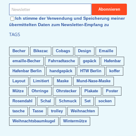
Ich stimme der Verwendung und Speicherung meiner
übermittelten Daten zum Newsletter-Empfang zu
TAGS
Becher
Bikezac
Cobags
Design
Emaille
emaille-Becher
Fahrradtasche
gepäck
Hafenbar
Hafenbar Berlin
handgepäck
HTW Berlin
koffer
Layout
Limitiert
Maske
Mund-Nase-Maske
Mütze
Ohrringe
Ohrstecker
Plakate
Poster
Rosendahl
Schal
Schmuck
Set
socken
tasche
Tasse
trolley
Weihnachten
Weihnachtsbaumkugel
Wintermütze