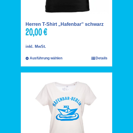
Herren T-Shirt „Hafenbar“ schwarz
20,00
€
inkl. MwSt.
Ausführung wählen
Details