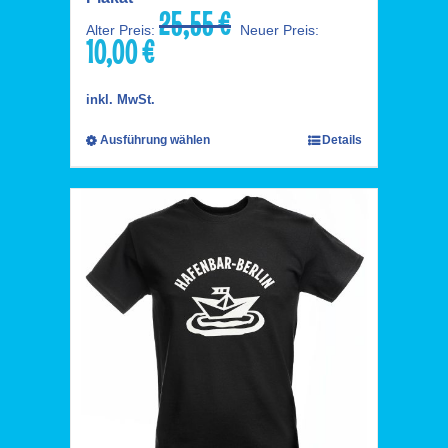
25,55
€
Ursprünglicher
Alter Preis:
Neuer Preis:
10,00
€
Preis
Aktueller
war:
Preis
25,55 €
ist:
inkl. MwSt.
10,00 €.
Ausführung wählen
Details