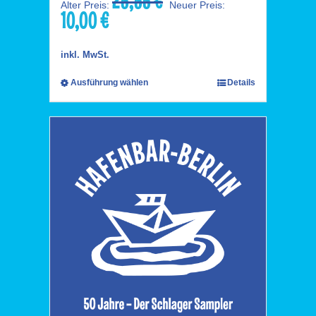
25,55
€
Alter Preis:
Neuer Preis:
10,00
€
Preis
Aktueller
war:
Preis
25,55 €
ist:
inkl. MwSt.
10,00 €.
Ausführung wählen
Details