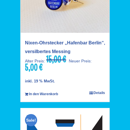
Nixen-Ohrstecker „Hafenbar Berlin“,
versilbertes Messing
15,00
€
Ursprünglicher
Alter Preis:
Neuer Preis:
5,00
€
Preis
Aktueller
war:
Preis
15,00 €
ist:
inkl. 19 % MwSt.
5,00 €.
Details
In den Warenkorb
Sale!