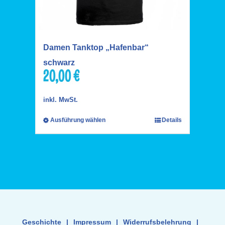
Damen Tanktop „Hafenbar“
schwarz
20,00
€
inkl. MwSt.
Ausführung wählen
Details
Geschichte
|
Impressum
|
Widerrufsbelehrung
|