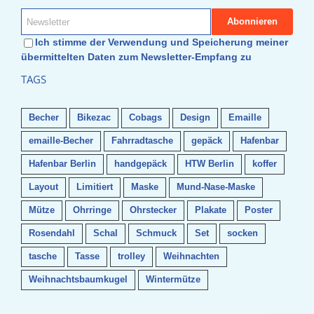
Ich stimme der Verwendung und Speicherung meiner
übermittelten Daten zum Newsletter-Empfang zu
TAGS
Becher
Bikezac
Cobags
Design
Emaille
emaille-Becher
Fahrradtasche
gepäck
Hafenbar
Hafenbar Berlin
handgepäck
HTW Berlin
koffer
Layout
Limitiert
Maske
Mund-Nase-Maske
Mütze
Ohrringe
Ohrstecker
Plakate
Poster
Rosendahl
Schal
Schmuck
Set
socken
tasche
Tasse
trolley
Weihnachten
Weihnachtsbaumkugel
Wintermütze