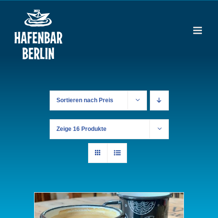
Zum
Inhalt
springen
Sortieren nach
Preis
Zeige
16 Produkte