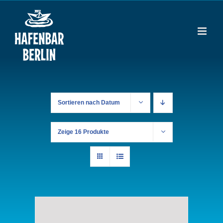
Zum
Inhalt
springen
Sortieren nach
Datum
Zeige
16 Produkte