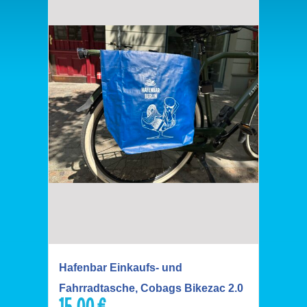
Hafenbar Einkaufs- und
Fahrradtasche, Cobags Bikezac 2.0
15,00
€