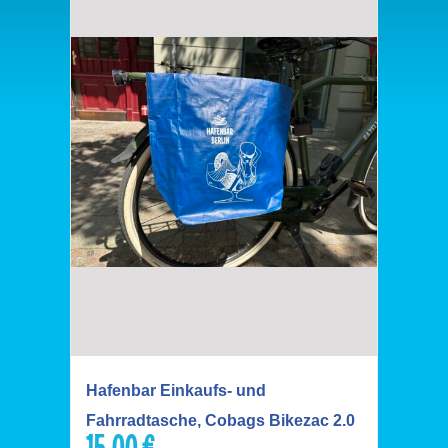
Hafenbar Einkaufs- und
Fahrradtasche, Cobags Bikezac 2.0
15,00
€