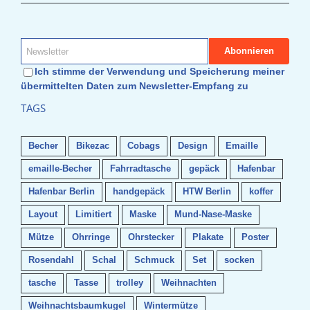
Ich stimme der Verwendung und Speicherung meiner
übermittelten Daten zum Newsletter-Empfang zu
TAGS
Becher
Bikezac
Cobags
Design
Emaille
emaille-Becher
Fahrradtasche
gepäck
Hafenbar
Hafenbar Berlin
handgepäck
HTW Berlin
koffer
Layout
Limitiert
Maske
Mund-Nase-Maske
Mütze
Ohrringe
Ohrstecker
Plakate
Poster
Rosendahl
Schal
Schmuck
Set
socken
tasche
Tasse
trolley
Weihnachten
Weihnachtsbaumkugel
Wintermütze