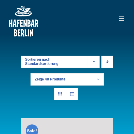
Zum
Inhalt
springen
Sortieren nach
Standardsortierung
Zeige
48 Produkte
Sale!