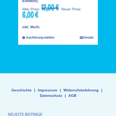
Edition)
12,00
€
Ursprünglicher
Alter Preis:
Neuer Preis:
6,00
€
Preis
Aktueller
war:
Preis
12,00 €
ist:
inkl. MwSt.
6,00 €.
Ausführung wählen
Details
Geschichte
|
Impressum
|
Widerrufsbelehrung
|
Datenschutz
|
AGB
NEUESTE BEITRÄGE