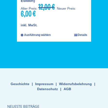
Edition)
12,00
€
Ursprünglicher
Alter Preis:
Neuer Preis:
6,00
€
Preis
Aktueller
war:
Preis
12,00 €
ist:
inkl. MwSt.
6,00 €.
Ausführung wählen
Details
Geschichte
|
Impressum
|
Widerrufsbelehrung
|
Datenschutz
|
AGB
NEUESTE BEITRÄGE