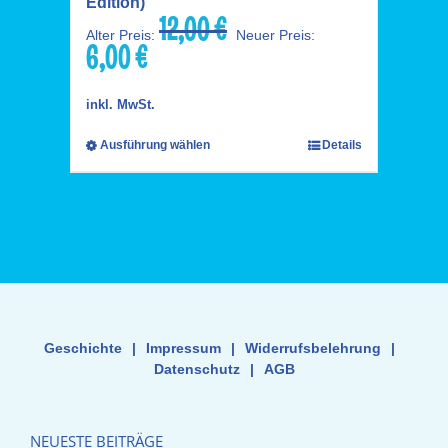
Edition)
12,00
€
Ursprünglicher
Alter Preis:
Neuer Preis:
6,00
€
Preis
Aktueller
war:
Preis
12,00 €
ist:
inkl. MwSt.
6,00 €.
Ausführung wählen
Details
Geschichte
|
Impressum
|
Widerrufsbelehrung
|
Datenschutz
|
AGB
NEUESTE BEITRÄGE