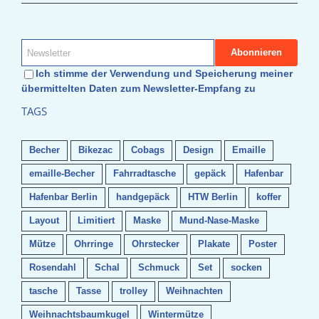
Ich stimme der Verwendung und Speicherung meiner
übermittelten Daten zum Newsletter-Empfang zu
TAGS
Becher
Bikezac
Cobags
Design
Emaille
emaille-Becher
Fahrradtasche
gepäck
Hafenbar
Hafenbar Berlin
handgepäck
HTW Berlin
koffer
Layout
Limitiert
Maske
Mund-Nase-Maske
Mütze
Ohrringe
Ohrstecker
Plakate
Poster
Rosendahl
Schal
Schmuck
Set
socken
tasche
Tasse
trolley
Weihnachten
Weihnachtsbaumkugel
Wintermütze