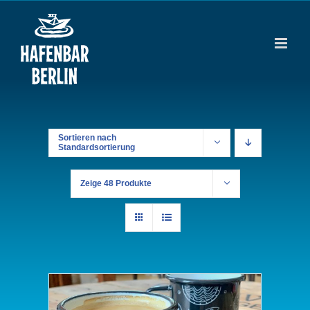
Zum
Inhalt
springen
Sortieren nach
Standardsortierung
Zeige
48 Produkte