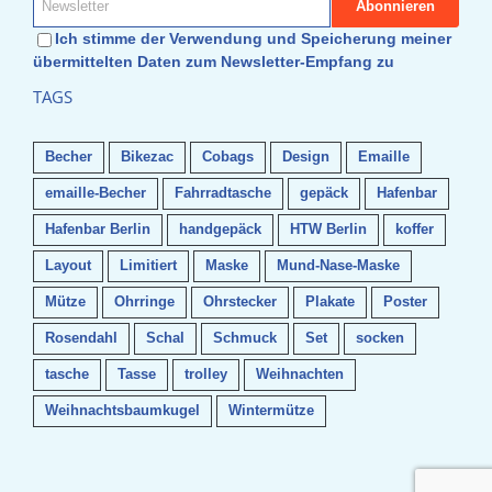
Ich stimme der Verwendung und Speicherung meiner
übermittelten Daten zum Newsletter-Empfang zu
TAGS
Becher
Bikezac
Cobags
Design
Emaille
emaille-Becher
Fahrradtasche
gepäck
Hafenbar
Hafenbar Berlin
handgepäck
HTW Berlin
koffer
Layout
Limitiert
Maske
Mund-Nase-Maske
Mütze
Ohrringe
Ohrstecker
Plakate
Poster
Rosendahl
Schal
Schmuck
Set
socken
tasche
Tasse
trolley
Weihnachten
Weihnachtsbaumkugel
Wintermütze