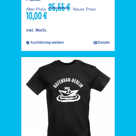
25,55
€
Ursprünglicher
Alter Preis:
Neuer Preis:
10,00
€
Preis
Aktueller
war:
Preis
25,55 €
ist:
inkl. MwSt.
10,00 €.
Ausführung wählen
Details