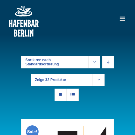
Zum
Inhalt
springen
Sortieren nach
Standardsortierung
Zeige
32 Produkte
Sale!