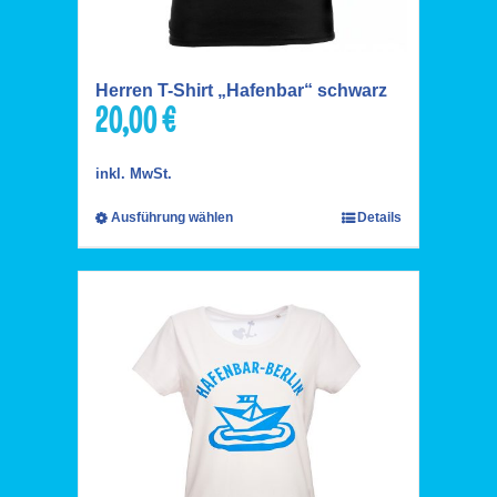
Herren T-Shirt „Hafenbar“ schwarz
20,00
€
inkl. MwSt.
Ausführung wählen
Details