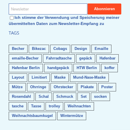
Ich stimme der Verwendung und Speicherung meiner
übermittelten Daten zum Newsletter-Empfang zu
TAGS
Becher
Bikezac
Cobags
Design
Emaille
emaille-Becher
Fahrradtasche
gepäck
Hafenbar
Hafenbar Berlin
handgepäck
HTW Berlin
koffer
Layout
Limitiert
Maske
Mund-Nase-Maske
Mütze
Ohrringe
Ohrstecker
Plakate
Poster
Rosendahl
Schal
Schmuck
Set
socken
tasche
Tasse
trolley
Weihnachten
Weihnachtsbaumkugel
Wintermütze