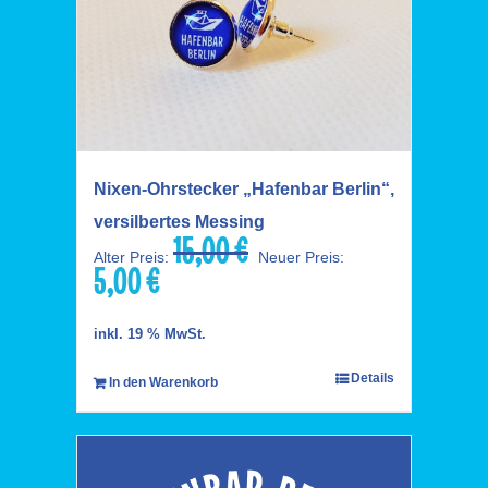
Nixen-Ohrstecker „Hafenbar Berlin“,
versilbertes Messing
15,00
€
Ursprünglicher
Alter Preis:
Neuer Preis:
5,00
€
Preis
Aktueller
war:
Preis
15,00 €
ist:
inkl. 19 % MwSt.
5,00 €.
Details
In den Warenkorb