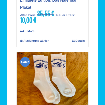
Limitierte Edition: Das Hafenbar
Plakat
25,55
€
Ursprünglicher
Alter Preis:
Neuer Preis:
10,00
€
Preis
Aktueller
war:
Preis
25,55 €
ist:
inkl. MwSt.
10,00 €.
Ausführung wählen
Details
Sale!