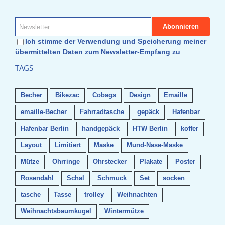
Ich stimme der Verwendung und Speicherung meiner
übermittelten Daten zum Newsletter-Empfang zu
TAGS
Becher
Bikezac
Cobags
Design
Emaille
emaille-Becher
Fahrradtasche
gepäck
Hafenbar
Hafenbar Berlin
handgepäck
HTW Berlin
koffer
Layout
Limitiert
Maske
Mund-Nase-Maske
Mütze
Ohrringe
Ohrstecker
Plakate
Poster
Rosendahl
Schal
Schmuck
Set
socken
tasche
Tasse
trolley
Weihnachten
Weihnachtsbaumkugel
Wintermütze