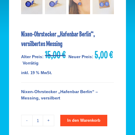
Nixen-Ohrstecker „Hafenbar Berlin“,
versilbertes Messing
15,00
€
5,00
€
Ursprünglicher
Aktueller
Alter Preis:
Neuer Preis:
Preis
Preis
Vorrätig
war:
ist:
15,00 €
5,00 €.
inkl. 19 % MwSt.
Nixen-Ohrstecker „Hafenbar Berlin“ –
Messing, versilbert
In den Warenkorb
Nixen-
Ohrstecker