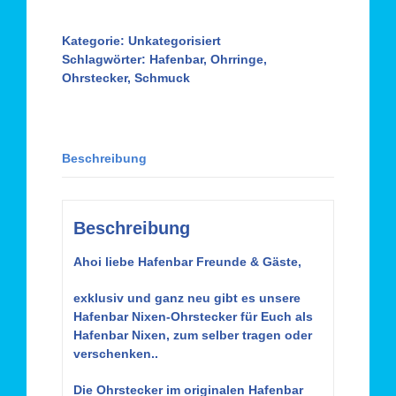
"Hafenbar
Berlin",
versilbertes
Kategorie:
Unkategorisiert
Messing
Schlagwörter:
Hafenbar
,
Ohrringe
,
Menge
Ohrstecker
,
Schmuck
Beschreibung
Beschreibung
Ahoi liebe Hafenbar Freunde & Gäste,
exklusiv und ganz neu gibt es unsere
Hafenbar Nixen-Ohrstecker für Euch als
Hafenbar Nixen, zum selber tragen oder
verschenken..
Die Ohrstecker im originalen Hafenbar