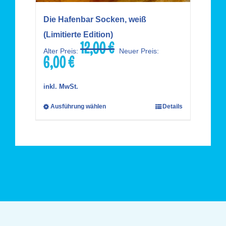
Die Hafenbar Socken, weiß
(Limitierte Edition)
12,00
€
Ursprünglicher
Alter Preis:
Neuer Preis:
6,00
€
Preis
Aktueller
war:
Preis
12,00 €
ist:
inkl. MwSt.
6,00 €.
Ausführung wählen
Details