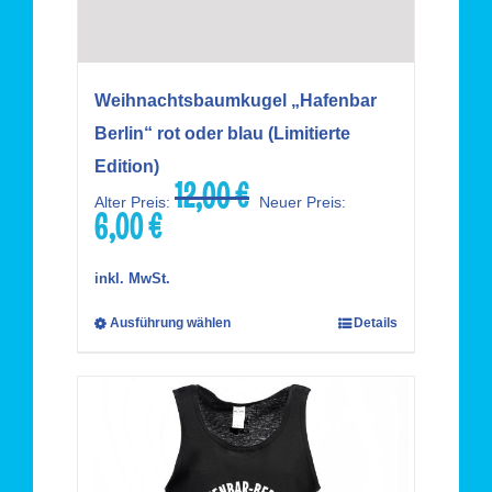
Weihnachtsbaumkugel „Hafenbar
Berlin“ rot oder blau (Limitierte
Edition)
12,00
€
Ursprünglicher
Alter Preis:
Neuer Preis:
6,00
€
Preis
Aktueller
war:
Preis
12,00 €
ist:
inkl. MwSt.
6,00 €.
Ausführung wählen
Details