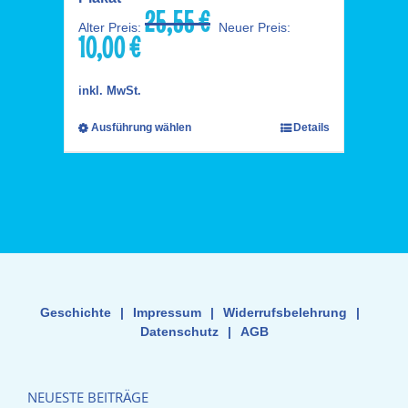
25,55
€
Ursprünglicher
Alter Preis:
Neuer Preis:
10,00
€
Preis
Aktueller
war:
Preis
25,55 €
ist:
inkl. MwSt.
10,00 €.
Ausführung wählen
Details
Geschichte
|
Impressum
|
Widerrufsbelehrung
|
Datenschutz
|
AGB
NEUESTE BEITRÄGE