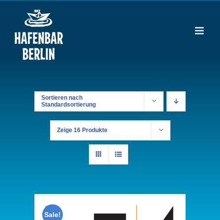
Zum
Inhalt
springen
Sortieren nach
Standardsortierung
Zeige
16 Produkte
Sale!