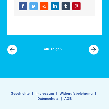
Facebook
Twitter
Reddit
LinkedIn
Tumblr
Pinterest
vorherige
alle zeigen
nächste
News
News
Geschichte
|
Impressum
|
Widerrufsbelehrung
|
Datenschutz
|
AGB