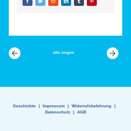
Facebook
Twitter
Reddit
LinkedIn
Tumblr
Pinterest
vorherige
alle zeigen
nächste
News
News
Geschichte
|
Impressum
|
Widerrufsbelehrung
|
Datenschutz
|
AGB