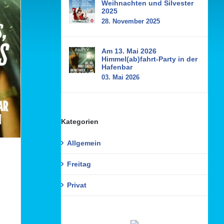
Weihnachten und Silvester
2025
28. November 2025
Am 13. Mai 2026
Himmel(ab)fahrt-Party in der
Hafenbar
03. Mai 2026
Kategorien
Allgemein
Freitag
Privat
n