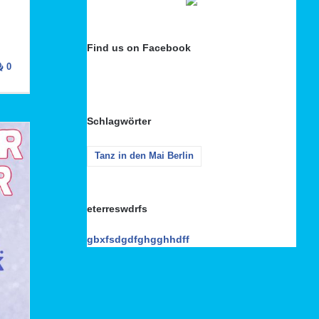
Find us on Facebook
0
Schlagwörter
Tanz in den Mai Berlin
eterreswdrfs
gbxfsdgdfghgghhdff