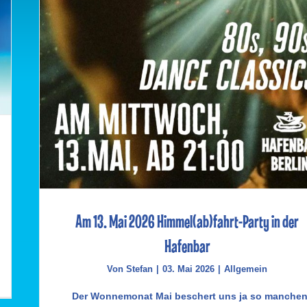
Am 13. Mai 2026 Himmel(ab)fahrt-Party in der
Hafenbar
Von
Stefan
|
03. Mai 2026
|
Allgemein
Der Wonnemonat Mai beschert uns ja so manche