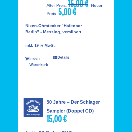
15,00
€
Ursprünglicher
Alter Preis:
Neuer
5,00
€
Preis
Aktueller
Preis:
war:
Preis
15,00 €
ist:
Nixen-Ohrstecker "Hafenbar
5,00 €.
Berlin" - Messing, versilbert
inkl. 19 % MwSt.
Details
In den
Warenkorb
50 Jahre – Der Schlager
Sampler (Doppel CD)
15,00
€