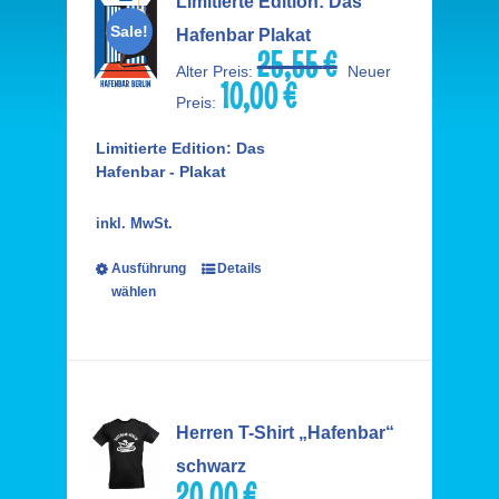
Limitierte Edition: Das
Sale!
Hafenbar Plakat
25,55
€
Ursprünglicher
Alter Preis:
Neuer
10,00
€
Preis
Aktueller
Preis:
war:
Preis
25,55 €
ist:
Limitierte Edition: Das
10,00 €.
Hafenbar - Plakat
inkl. MwSt.
Ausführung
Details
wählen
Herren T-Shirt „Hafenbar“
schwarz
20,00
€