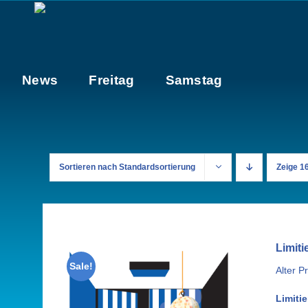
Zum
Inhalt
springen
News
Freitag
Samstag
Sortieren nach
Standardsortierung
Zeige
1
Limiti
Sale!
Alter Pr
Limitie