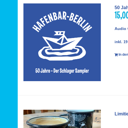
50 Ja
15,0
Audio 
inkl. 1
In de
Limiti