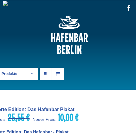
6 Produkte
erte Edition: Das Hafenbar Plakat
25,55
€
10,00
€
Ursprünglicher
Aktueller
eis:
Neuer Preis:
Preis
Preis
war:
ist:
rte Edition: Das Hafenbar - Plakat