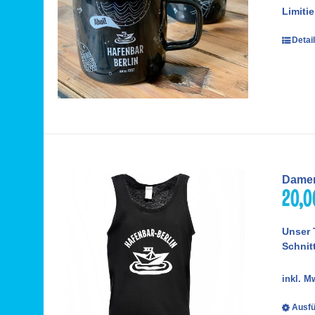
Limiti
Detai
Damen
20,
Unser 
Schnitt
inkl. M
Ausfü