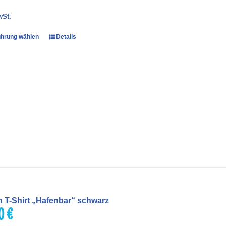
25,55 €
10,00 €.
wSt.
hrung wählen
Details
n T-Shirt „Hafenbar“ schwarz
00
€