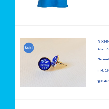
Nixen-
Sale!
Alter Pr
Nixen-
inkl. 1
In de