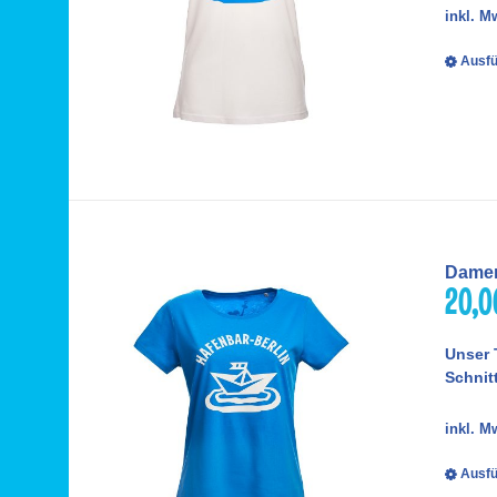
inkl. M
Ausfü
Damen
20,
Unser 
Schnitt
inkl. M
Ausfü