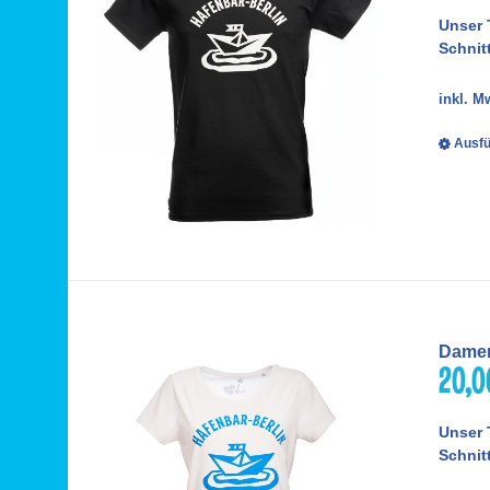
Unser 
Schnitt
inkl. M
Ausfü
Damen
20,
Unser 
Schnitt