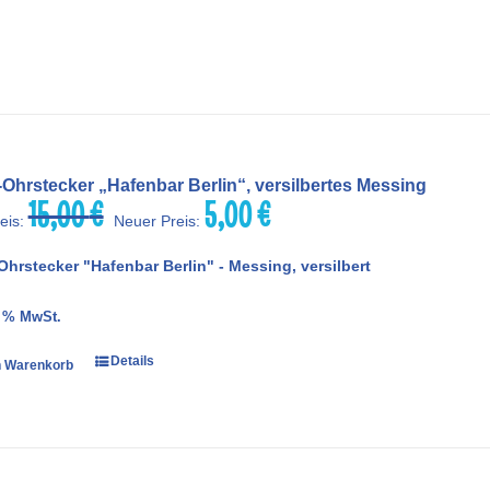
Ohrstecker „Hafenbar Berlin“, versilbertes Messing
15,00
€
5,00
€
Ursprünglicher
Aktueller
eis:
Neuer Preis:
Preis
Preis
war:
ist:
Ohrstecker "Hafenbar Berlin" - Messing, versilbert
15,00 €
5,00 €.
9 % MwSt.
Details
n Warenkorb