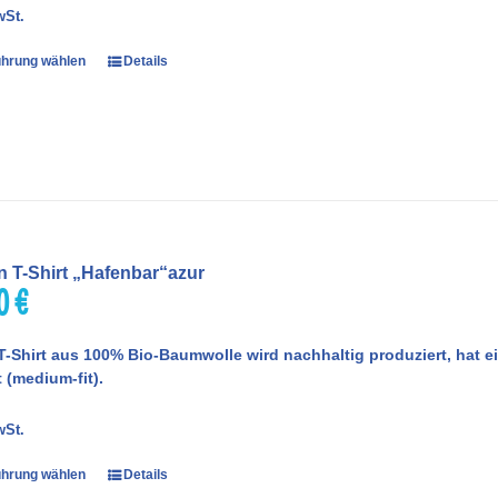
wSt.
hrung wählen
Details
 T-Shirt „Hafenbar“azur
00
€
T-Shirt aus 100% Bio-Baumwolle wird nachhaltig produziert, hat
 (medium-fit).
wSt.
hrung wählen
Details