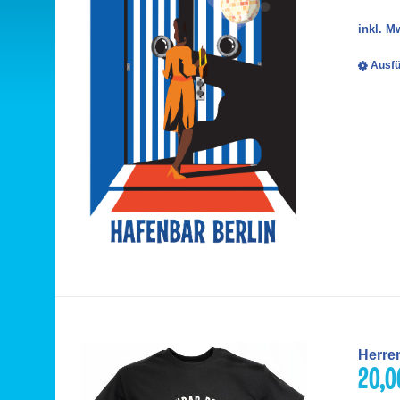
inkl. M
Ausfü
Herre
20,