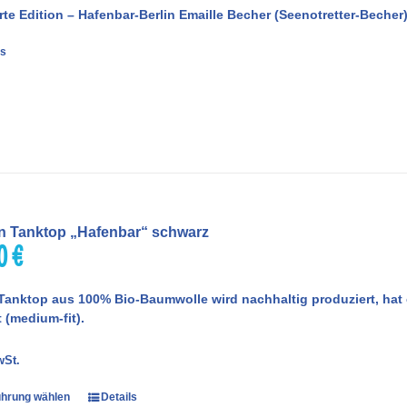
erte Edition – Hafenbar-Berlin Emaille Becher (Seenotretter-Becher
ls
 Tanktop „Hafenbar“ schwarz
00
€
Tanktop aus 100% Bio-Baumwolle wird nachhaltig produziert, ha
 (medium-fit).
wSt.
hrung wählen
Details