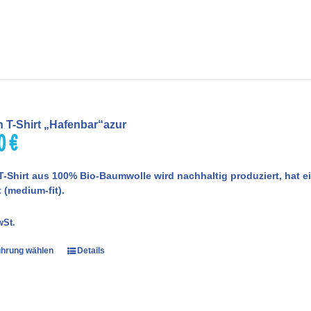
 T-Shirt „Hafenbar“azur
00
€
T-Shirt aus 100% Bio-Baumwolle wird nachhaltig produziert, hat
 (medium-fit).
wSt.
hrung wählen
Details