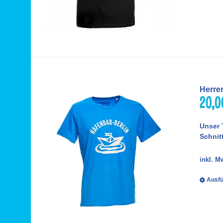
Herren
20,
Unser 
Schnitt
inkl. M
Ausfü